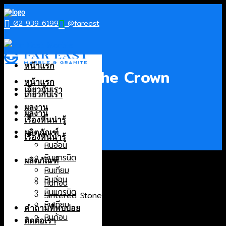
Skip
to
02 939 6199
@fareast
content
Project
หน้าแรก
Bureau of the Crown
หน้าแรก
เกี่ยวกับเรา
Property
เกี่ยวกับเรา
ผลงาน
ผลงาน
เรื่องหินน่ารู้
ผลิตภัณฑ์
เรื่องหินน่ารู้
หินอ่อน
หินแกรนิต
ผลิตภัณฑ์
หินเทียม
หินอ่อน
หินก้อน
พื้นที่ติดตั้ง
: งานพื้นภายนอก
หินแกรนิต
Sintered Stone
ประเภทหิน
:
หินปูพื้น Cobble Stone
หินเทียม
คำถามที่พบบ่อย
หินก้อน
ติดต่อเรา