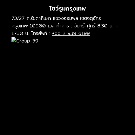
โชว์รูมกรุงเทพ
73/27 ถ.รัชดาภิเษก แขวงจอมพล เขตจตุจักร
กรุงเทพฯ10900 เวลาทำการ : จันทร์-ศุกร์ 8.30 น. –
17.30 น. โทรศัพท์ :
+66 2 939 6199