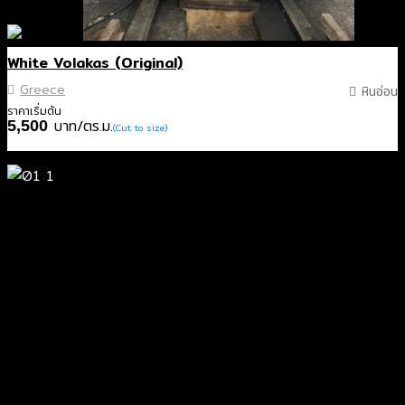
White Volakas (Original)
Greece
หินอ่อน
ราคาเริ่มต้น
บาท/ตร.ม.
5,500
(Cut to size)