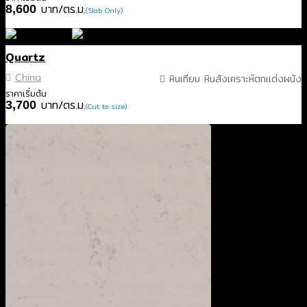
บาท/ตร.ม.
8,600
(Slab Only)
Quartz
China
หินเทียม หินสังเคราะห์ตกแต่งผนัง
ราคาเริ่มต้น
บาท/ตร.ม.
3,700
(Cut to size)