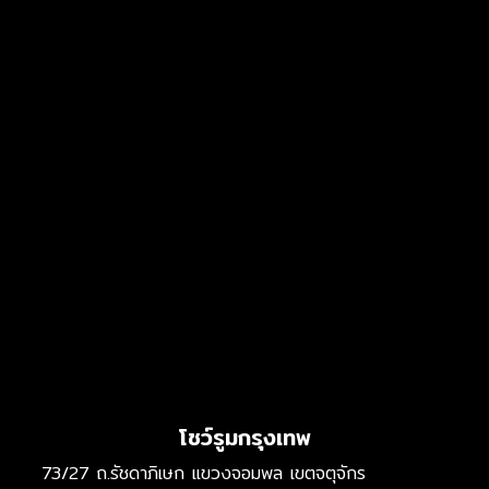
โชว์รูมกรุงเทพ
73/27 ถ.รัชดาภิเษก แขวงจอมพล เขตจตุจักร