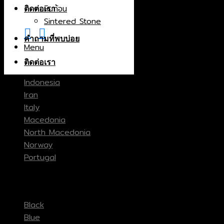
หินก้อน
ติดต่อเรา
Brazil
Sintered Stone
Canada
คำถามที่พบบ่อย
China
Menu
Greece
ติดต่อเรา
India
Indonesia
Iran
Italy
Macedonia
North Macedonia
Norway
Portugal
Spain
Color
Thailand
Turkey
Black
Blue