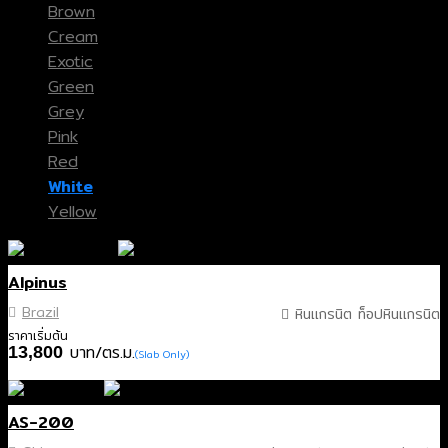
Brown
Cream
Exotic
Green
Grey
Pink
Red
White
Yellow
Alpinus
Brazil
หินแกรนิต ท็อปหินแกรนิต
ราคาเริ่มต้น
บาท/ตร.ม.
13,800
(Slab Only)
AS-200