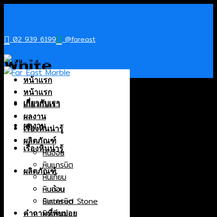
Skip
to
content
02 939 6199
@fareast
White
หน้าแรก
หน้าแรก
เกี่ยวกับเรา
เกี่ยวกับเรา
Products
ผลงาน
ผลงาน
เรื่องหินน่ารู้
หินอ่อน
ผลิตภัณฑ์
เรื่องหินน่ารู้
หินอ่อน
หินแกรนิต
หินแกรนิต
หินเทียม
ผลิตภัณฑ์
หินเทียม
หินก้อน
หินก้อน
หินอ่อน
Sintered Stone
Sintered Stone
หินแกรนิต
Origin
หินเทียม
คำถามที่พบบ่อย