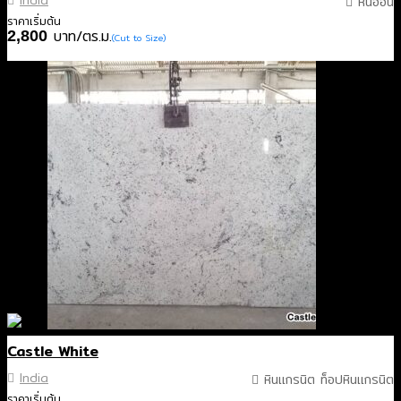
India
หินอ่อน
ราคาเริ่มต้น
บาท/ตร.ม.
2,800
(Cut to Size)
Castle White
India
หินแกรนิต ท็อปหินแกรนิต
ราคาเริ่มต้น