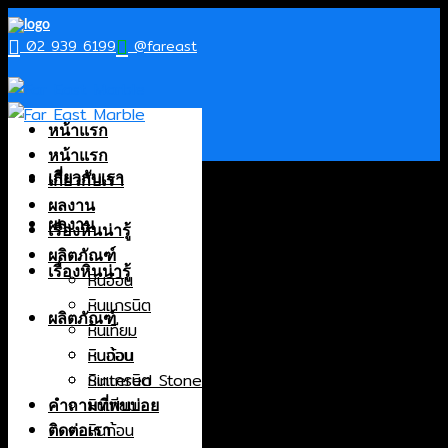
Skip
to
02 939 6199
@fareast
content
India
หน้าแรก
หน้าแรก
เกี่ยวกับเรา
เกี่ยวกับเรา
ผลงาน
ผลงาน
เรื่องหินน่ารู้
Products
ผลิตภัณฑ์
เรื่องหินน่ารู้
หินอ่อน
หินอ่อน
หินแกรนิต
หินแกรนิต
ผลิตภัณฑ์
หินเทียม
หินเทียม
หินก้อน
หินอ่อน
หินก้อน
Sintered Stone
หินแกรนิต
Sintered Stone
หินเทียม
คำถามที่พบบ่อย
หินก้อน
Origin
ติดต่อเรา