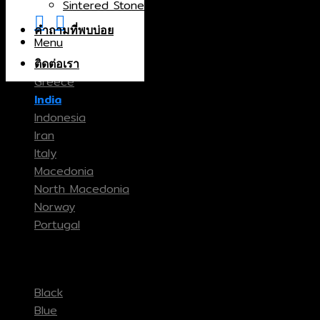
Sintered Stone
Brazil
คำถามที่พบบ่อย
Menu
Canada
China
ติดต่อเรา
Greece
India
Indonesia
Iran
Italy
Macedonia
North Macedonia
Norway
Portugal
Spain
Color
Thailand
Turkey
Black
Blue