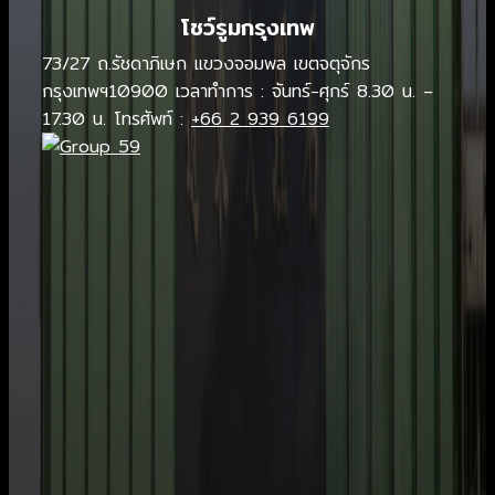
โชว์รูมกรุงเทพ
73/27 ถ.รัชดาภิเษก แขวงจอมพล เขตจตุจักร
กรุงเทพฯ10900 เวลาทำการ : จันทร์-ศุกร์ 8.30 น. –
17.30 น. โทรศัพท์ :
+66 2 939 6199