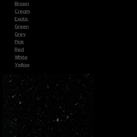
Brown
Cream
Exotic
Green
Grey
Pink
Red
White
Yellow