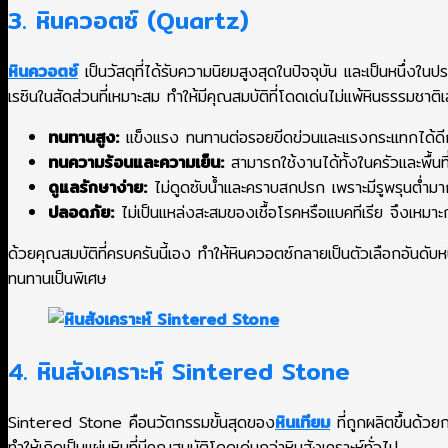
3. หินควอตซ์ (Quartz)
หินควอตซ์
เป็นวัสดุที่ได้รับความนิยมสูงสุดในปัจจุบัน และเป็นหนึ่งใน
เรซินในสัดส่วนที่เหมาะสม ทำให้มีคุณสมบัติที่โดดเด่นไม่แพ้หินธรรมชาติเ
ทนทานสูง:
แข็งแรง ทนทานต่อรอยขีดข่วนและแรงกระแทกได้ดีก
ทนความร้อนและความเย็น:
สามารถใช้งานได้ทั้งในครัวและพื้นที่
ดูแลรักษาง่าย:
ไม่ดูดซับน้ำและคราบสกปรก เพราะมีรูพรุนต่ำมา
ปลอดภัย:
ไม่เป็นแหล่งสะสมของเชื้อโรคหรือแบคทีเรีย จึงเหมาะ
ด้วยคุณสมบัติที่ครบครันนี้เอง ทำให้หินควอตซ์กลายเป็นตัวเลือกอันดับห
ทนทานเป็นพิเศษ
4. หินสังเคราะห์ Sintered Stone
Sintered Stone คือนวัตกรรมขั้นสุดของ
หินเทียม
ที่ถูกผลิตขึ้นด้ว
ทำให้เกิดเป็นแผ่นหินที่มีคุณสมบัติโดดเด่นกว่าหินสังเคราะห์ทั่วไป