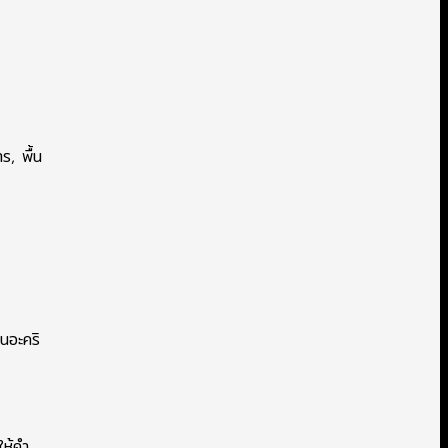
ร, พื้น
นอะคริ
ให้คำ