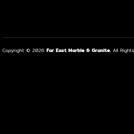
Copyright © 2026
Far East Marble & Granite.
All Right
หน้าแรก
เกี่ยวกับเรา
ผลงาน
เรื่องหินน่ารู้
ผลิตภัณฑ์
หินอ่อน
หินแกรนิต ท็อปหินแกรนิต
หินเทียม หินสังเคราะห์ตกแต่งผนัง
หินก้อน