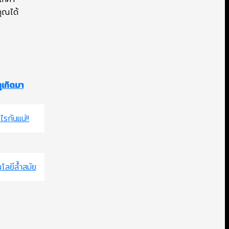
คุณได้
รกันแน่!!
โลยีล้ำสมัย