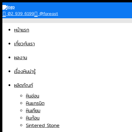
Skip
to
02 939 6199
@fareast
content
หน้าแรก
เกี่ยวกับเรา
ผลงาน
เรื่องหินน่ารู้
ผลิตภัณฑ์
หินอ่อน
หินแกรนิต
หินเทียม
หินก้อน
Sintered Stone