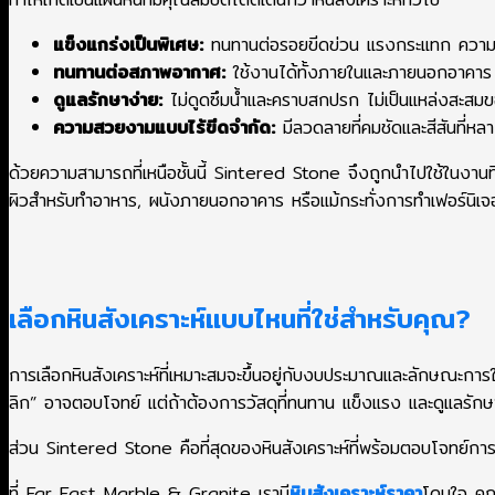
แข็งแกร่งเป็นพิเศษ:
ทนทานต่อรอยขีดข่วน แรงกระแทก ความร้อ
ทนทานต่อสภาพอากาศ:
ใช้งานได้ทั้งภายในและภายนอกอาคาร
ดูแลรักษาง่าย:
ไม่ดูดซึมน้ำและคราบสกปรก ไม่เป็นแหล่งสะสมข
ความสวยงามแบบไร้ขีดจำกัด:
มีลวดลายที่คมชัดและสีสันที่ห
ด้วยความสามารถที่เหนือชั้นนี้ Sintered Stone จึงถูกนำไปใช้ในงานที
ผิวสำหรับทำอาหาร, ผนังภายนอกอาคาร หรือแม้กระทั่งการทำเฟอร์นิเจอ
เลือกหินสังเคราะห์แบบไหนที่ใช่สำหรับคุณ?
การเลือกหินสังเคราะห์ที่เหมาะสมจะขึ้นอยู่กับงบประมาณและลักษณะการ
ลิก” อาจตอบโจทย์ แต่ถ้าต้องการวัสดุที่ทนทาน แข็งแรง และดูแลรักษาง่าย
ส่วน Sintered Stone คือที่สุดของหินสังเคราะห์ที่พร้อมตอบโจทย์กา
ที่ Far East Marble & Granite เรามี
หินสังเคราะห์ราคา
โดนใจ คุณ