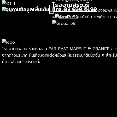
โรงงานสระบุรี
โทร 02 939 6199
สอบถามข้อมูลเพิ่มเติม
73/27 ถ.รัชดาภิเษก แขวงจอมพล เขต
48/1 หมู่7 ถ.พหลโยธิน ต.พุคำจาน อ.
โรงงานหินอ่อน ร้านหินอ่อน FAR EAST MARBLE & GRANITE ขายหินอ่อ
จากต่างประเทศ หินเทียมตกแต่งผนังและหินธรรมชาติชนิดอื่น ๆ สำหรับ
บ้าน พร้อมบริการติดตั้ง