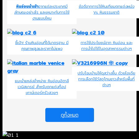
หินอ่อนนำเข้า
จากแต่ละประเทศมี
ข้อดีจากการใช้หินเทียมตกแต่งผนัง
ลักษณะอย่างไร และเหมาะกับการใช้
Vs หินธรรมชาติ
งานแบบไหน
ชี้เป้า! ร้านหินอ่อนที่ได้มาตรฐาน มี
การใช้ประโยชน์จาก หินอ่อน และ
คุณภาพสูงและราคาไม่แพง
การนำไปใช้ในอุตสาหกรรมต่างๆ
ปรับโฉมบ้านให้ดูสว่างขึ้น ด้วยไอเดีย
การเลือกใช้วัสดุโทนขาวสำหรับพื้นที่
แนะนำแหล่งจำหน่าย หินอ่อนอิตาลี
ต่างๆ
เวนิสเกรย์ สำหรับตกแต่งท็อป
เคาน์เตอร์ครัวสวยๆ
ดูทั้งหมด