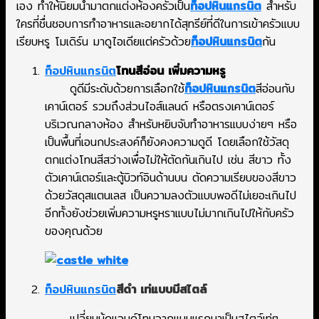
เอง ทำให้นิยมนำมาตกแต่งห้องครัวเป็น
ท็อปหินแกรนิต
สำหรับ
ใครที่ชื่นชอบการทำอาหารและอยากได้สุทรีย์ที่ดีในการเข้าครัวแบบ
เรียบหรู โมเดิร์น มาดูไอเดียแต่ครัวด้วย
ท็อปหินแกรนิต
กัน
ท็อปหินแกรนิต
โทนสีอ่อน เพิ่มความหรู
ดูดีมีระดับด้วยการเลือกใช้
ท็อปหินแกรนิต
สีอ่อนกับ
เคาน์เตอร์ รวมถึงส่วนไอส์แลนด์ หรือตรงเคาน์เตอร์
บริเวณกลางห้อง สำหรับหยิบจับทำอาหารแบบง่ายๆ หรือ
เป็นพื้นที่เอนกประสงค์ก็ยังคงความดูดี โดยเลือกใช้วัสดุ
ตกแต่งโทนสีสว่างเพื่อไม่ให้ตัดกันเกินไป เช่น สีขาว ทั้ง
ตัวเคาน์เตอร์และตู้บิวท์อินด้านบน ตัดความเรียบของสีขาว
ด้วยวัสดุสแตนเลส เป็นความลงตัวแบบพอดีไม่เยอะเกินไป
อีกทั้งยังช่วยเพิ่มความหรูหราแบบไม่มากเกินไปให้กับครัว
ของคุณด้วย
ท็อปหินแกรนิต
สีดำ เท่แบบมีสไตล์
เปลี่ยนมู้ดแอนด์โทนจากแบบแรกมาเป็นสไตล์เท่ๆ