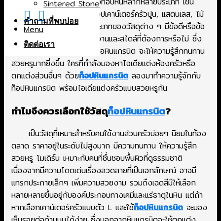
หนึ่งในวัสดุที่มักเห็นบ่อยๆ คือท็อปหินหลากหลายประเภท เช่น
Sintered Stone
ท็อปหินแกรนิต
หินอ่อน, ท็อปเคาน์เตอร์ครัวปูน, แสตนเลส, ไม้
คำถามที่พบบ่อย
หรือกระเบื้อง ยิ่งต้องรู้ว่าประเภทของวัสดุต่าง ๆ มีข้อดีหรือข้อ
Menu
เสียอย่างไร เหมาะกับการใช้งานและสไตล์ที่ต้องการหรือไม่ ซึ่ง
ติดต่อเรา
หากเป็นครัวที่ท็อปด้วยหิน หรือหินแกรนิต จะให้ความรู้สึกทนทาน
สวยหรูมากยิ่งขึ้น ใครที่กำลังมองหาไอเดียแต่งห้องครัวหรือ
ตกแต่งส่วนอื่นๆ ด้วย
ท็อปหินแกรนิต
ลองมาทำความรู้จักกับ
ท็อปหินแกรนิต พร้อมไอเดียแต่งครัวแบบสวยหรูกัน
ทำไมจึงควรเลือกใช้วัสดุ
ท็อปหินแกรนิต
?
เป็นวัสดุที่เหมาะสำหรับคนใช้งานส่วนครัวบ่อยๆ นิยมในท้อง
ตลาด ราคาอยู่ในระดับไม่สูงมาก มีความทนทาน ให้ความรู้สึก
สวยหรู โมเดิร์น เหมาะกับคนที่ชื่นชอบพื้นผิวที่ดูธรรมชาติ
เนื่องจากมีความโดดเด่นเรื่องลวดลายที่เป็นเอกลักษณ์ อาจมี
แทรกประกายเล็กๆ เพิ่มความสวยงาม รวมถึงเฉดสีมีให้เลือก
หลายหลายขึ้นอยู่กับองค์ประกอบทางเคมีและแร่ธาตุในหิน แต่ถ้า
หากเลือกเคาน์เตอร์ครัวแบบตัว L และใช้
ท็อปหินแกรนิต
จะมอง
เห็นรอยต่อด้านบนได้ง่าย ซึ่งนอกจากหินแกรนิตจะใช้ตกแต่ง