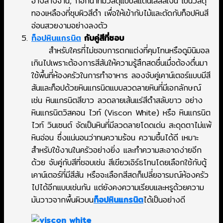
อ่างล้างจาน, ก็อกน้ำที่มีวัสดุแบบสแตนเลสสีเงิน เป็นวัสดุ
ทองเหลืองที่ชุบผิวสีดำ เพื่อให้เข้ากับไม้และตัดกับท็อปหินสี
อ่อนสวยงามอย่างลงตัว
ท็อปหินแกรนิต
กับคู่สีที่ชอบ
สำหรับใครที่ไม่ชอบการตกแต่งที่คุมโทนหรือดูมินิมอล
เกินไปเพราะต้องการสีสันให้ความรู้สึกสดชื่นเมื่อต้องตื่นมา
ใช้พื้นที่ห้องครัวในการทำอาหาร ลองจับคู่เคาน์เตอร์แบบมีสี
สันและท็อปด้วยหินแกรนิตแบบลวดลายหินที่มีเอกลักษณ์
เช่น หินแกรนิตสีขาว ลวดลายเส้นแร่สีดำสลับขาว อย่าง
หินแกรนิตวิสคอน ไวท์ (Viscon White) หรือ หินแกรนิต
ไวท์ วินเซนต์ จัดเป็นหินที่มีลวดลายโดดเด่น สะดุดตาไม่แพ้
หินอ่อน ซึ่งแน่นอนว่าทนความร้อน ความชื้นได้ดี เหมาะ
สำหรับใช้งานในครัวอย่างยิ่ง และทำความสะอาดง่ายอีก
ด้วย จับคู่กับสีที่ชอบเช่น สีเขียวเอิร์ธโทนโดยเลือกใช้กับตู้
เคาน์เตอร์ที่มีสีสัน หรือจะเลือกสีสดก็เปลี่ยอารมณ์ห้องครัว
ไปได้อีกแบบเช่นกัน แต่ยังคงความเรียบและหรูด้วยความ
มันวาวจากพื้นผิวบน
ท็อปหินแกรนิต
ได้เป็นอย่างดี