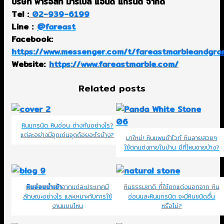
บริษัท ฟาร์อีสท์ มาร์เบิล แอนด์ แกรนิต จำกัด
Tel :
02-939-6199
Line :
@fareast
Facebook:
https://www.messenger.com/t/fareastmarbleandgran
Website:
https://www.fareastmarble.com/
Related posts
หินแกรนิต หินอ่อน ต่างกันอย่างไร?
แต่ละอย่างมีจุดเด่นจุดด้อยอะไรบ้าง?
มาใหม่! หินแพนด้าไวท์ หินลายสวยๆ
ใช้ตกแต่งภายในบ้าน มีที่ไหนขายบ้าง?
หินอ่อนนำเข้า
จากแต่ละประเทศมี
หินธรรมชาติ ที่ใช้ตกแต่งนอกจาก หิน
ลักษณะอย่างไร และเหมาะกับการใช้
อ่อนและหินแกรนิต จะมีหินชนิดอื่น
งานแบบไหน
หรือไม่?