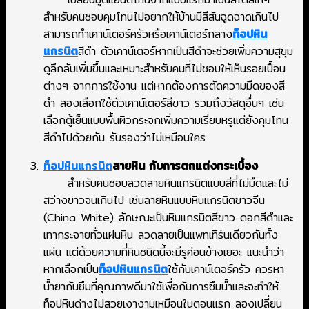
สำหรับคนชอบคุมโทนไม่อยากให้บ้านมีสีสันฉูดฉาดเกินไป
สามารถทำเคาน์เตอร์ครัวหรือเคาน์เตอร์กลาง
ท็อปหิน
แกรนิต
สีดำ ตัวเคาน์เตอร์หากเป็นสีดำจะช่วยเพิ่มความสุขุม
ดูลึกลับเพิ่มขึ้นและเหมาะสำหรับคนที่ไม่ชอบให้เห็นรอยเปื้อน
ต่างๆ จากการใช้งาน แต่หากต้องการตัดความมืดของสี
ดำ ลองเลือกใช้ตัวเคาน์เตอร์สีขาว รวมถึงวัสดุอื่นๆ เช่น
เลือกตู้เย็นแบบพื้นผิวกระจกเพิ่มความเรียบหรูแต่ยังคุมโทน
สีดำไปด้วยกัน รับรองว่าไม่เหมือนใคร
ท็อปหินแกรนิต
ลายหิน กับการตกแต่งกระเบื้อง
สำหรับคนชอบลวดลายหินแกรนิตแบบสีที่ไม่มืดและไม่
สว่างขาวจนเกินไป เช่นลายหินแบบหินแกรนิตขาวจีน
(China White) ลักษณะเป็นหินแกรนิตสีขาว ดอกสีดำและ
เทากระจายทั่วแผ่นหิน ลวดลายเป็นแพทเทิร์นเดียวกันทั้ง
แผ่น แต่ด้วยความที่หินชนิดนี้จะมีรูค่อนข้างเยอะ แนะนำว่า
หากเลือกเป็น
ท็อปหินแกรนิต
ใช้กับเคาน์เตอร์ครัว ควรหา
น้ำยากันซึมที่คุณภาพดีมาใช้เพื่อกันการซึมน้ำและจะทำให้
ท็อปหินด่างไม่สวยเงางามเหมือนในตอนแรก ลองเปลี่ยน