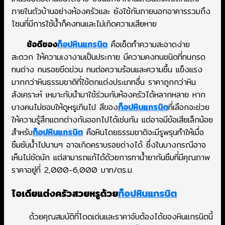
ภายในตัวบ้านอย่างห้องครัวและ ยังใช้กับภายนอกอาคารรวมถึง
โซนที่มีการใช้น้ำก็คงทนและไม่เกิดความเสียหาย
ข้อดีของ
ท็อปหินแกรนิต
คือเช็ดทำความสะอาดง่าย
สะดวก ให้ความเงางามเป็นประกาย มีความคงทนชนิดที่ทนกรด
ทนด่าง ทนรอยขีดข่วน ทนต่อความร้อนและความชื้น แข็งแรง
มากกว่าหินธรรมชาติที่ใช้ตกแต่งประเภทอื่น ราคาถูกกว่าหิน
สังเคราะห์ เหมาะกับนำมาใช้ร่วมกับห้องครัวได้หลากหลาย หาก
บางคนไม่ชอบให้ดูหรูเกินไป สีของ
ท็อปหินแกรนิต
ที่เลือกจะช่วย
ให้ความรู้สึกแตกต่างกันออกไปได้เช่นกัน แต่อาจมีข้อเสียเล็กน้อย
สำหรับ
ท็อปหินแกรนิต
คือหินโดยธรรมชาติจะมีรูพรุนทำให้เมื่อ
ซึมซับน้ำไปนานๆ อาจเกิดคราบรอยด่างได้ ซึ่งในบางกรณีอาจ
เห็นไม่ชัดนัก แต่สามารถแก้ได้ด้วยการทาน้ำยากันซึมที่มีคุณภาพ
ราคาอยู่ที่ 2,000-6,000 บาท/ตร.ม.
ไอเดียแต่งครัวสวยหรูด้วย
ท็อปหินแกรนิต
ด้วยคุณสมบัติที่โดดเด่นและราคาจับต้องได้ของหินแกรนิตนี้