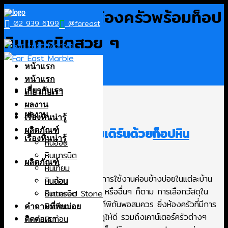
Skip
5 ไอเดียแบบห้องครัวพร้อมท็อป
to
02 939 6199
@fareast
content
หินแกรนิตสวย ๆ
หน้าแรก
หน้าแรก
เกี่ยวกับเรา
เกี่ยวกับเรา
ผลงาน
ผลงาน
เรื่องหินน่ารู้
รีโนเวทห้องครัวโมเดิร์นด้วย
ท็อปหิน
ผลิตภัณฑ์
เรื่องหินน่ารู้
หินอ่อน
แกรนิต
หินแกรนิต
ผลิตภัณฑ์
หินเทียม
ห้องครัวถือเป็นห้องที่มีการใช้งานค่อนข้างบ่อยในแต่ละบ้าน
หินก้อน
หินอ่อน
ไม่ว่าจะเป็นบ้านเดี่ยว คอนโด หรืออื่นๆ ก็ตาม การเลือกวัสดุใน
Sintered Stone
หินแกรนิต
การตกแต่งเป็นเรื่องที่ต้องพิถีพิถันพอสมควร ยิ่งห้องครัวที่มีการ
หินเทียม
คำถามที่พบบ่อย
ใช้งานบ่อย ยิ่งต้องเลือกวัสดุให้ดี รวมถึงเคาน์เตอร์ครัวต่างๆ
หินก้อน
ติดต่อเรา