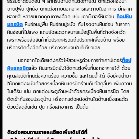
ธรรมชาติชนิดอื่น ๆ สำหรับงานตกแต่งภายใน ตกแต่งห้องน้ำ
งานปูพื้น ปูผนัง ตกแต่งภายนอกอาคารและภายในอาหาร มีหลาก
หลายสี หลายขนาดคุณภาพเลือก เช่น เคาน์เตอร์หินอ่อน
ท็อปหิน
แกรนิต
หินอ่อนปูพื้น หินอ่อนปูผนัง กับโรงงานหินอ่อน ในราคา
หินอ่อนที่ไม่แพง แถมยังสะดวกสบายแม้อยู่ในพื้นที่ต่างจังหวัด
เพราะพร้อมส่งสินค้าทั่วประเทศรวมถึงประเทศเพื่อนบ้าน พร้อม
บริการติดตั้งอีกด้วย บริการครบจบในที่เดียวเลย
นอกจากไอเดียแต่งครัวให้สวยหรูด้วยการทำเคาน์เตอร์
ท็อป
หินแกรนิต
แล้ว หินแกรนิตยังใช้ตกแต่งพื้นที่นอกอาคารได้ ด้วย
คุณสมบัติที่ทนต่อความร้อน ความชื้น และโดนน้ำได้ จึงมีคนนำมา
ใช้ตกแต่งผนังด้วยกระเบื้องหินแกรนิตร่วมกับวัสดุอื่นๆ เพิ่มความ
โมเดิร์น เช่น ตกแต่งประตูด้านหน้าด้วยกระเบื้องหินแกรนิต โดย
ติดเข้ากับรอบประตูบ้าน หรือตกแต่งผนังด้านใดด้านหนึ่งและตัด
ด้วยวัสดุอื่นเช่น ปูน หรือเสาอาคาร เป็นต้น
ติดต่อสอบถามรายละเอียดเพิ่มเติมได้ที่