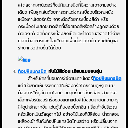
สไตล์จากเคาน์เตอร์ท็อปหินแกรนิตที่มีความเงางามอย่าง
เดียว เพิ่มลูกเล่นด้วยการตกแต่งกระเบื้องบริเวณผนัง
เหนือเคาน์เตอร์ครัว อาจะตัดด้วยกระเบื้องสีดำ หรือ
กระเบื้องโมเสกขนาดเล็กที่เลือกเฉดสีหรือสร้างลูกเล่นด้วย
ตัวเองได้ อีกทั้งกระเบื้องยังเช็ดและทำความสะอาดได้ง่าย
เวลาทำอาหารและเปื้อนในส่วนพื้นที่บริเวณนั้น ช่วยให้ดูแล
รักษาครัวง่ายขึ้นได้ด้วย
ท็อปหินแกรนิต
กับไม้สีอ่อน เรียบแบบอบอุ่น
สำหรับใครที่ชอบการใช้งานเคาน์เตอร์
ท็อปหินแกรนิต
แต่ไม่อยากให้บรรยากาศในห้องครัวโดยรวมดูหรูเกินไป
ต้องการให้ดูมีความโฮมมี่ อบอุ่นขึ้นมาอีกหน่อย สามารถ
เลือกเฟอร์นิเจอร์หรือของแตกแต่งสีไม้อ่อนมาตัดความหรู
ให้ดูน่ารักมากขึ้น เช่นตู้เก็บของบิ้วท์อิน หรือเก้าอี้บริเวณ
ครัวเลือกเป็นวัสดุจากไม้ อย่างไม้แอชที่มีสีอ่อน น้ำตาลอม
เหลืองเข้ากันกับท็อปหินแกรนิตโทนสว่าง หรือเปลี่ยนจาก