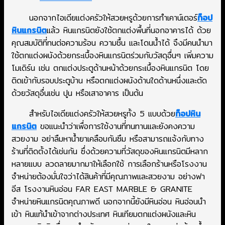
นอกจากไอเดียแต่งครัวให้สวยหรูด้วยการทำเคาน์เตอร์
ท็อป
หินแกรนิต
แล้ว หินแกรนิตยังใช้ตกแต่งพื้นที่นอกอาคารได้ ด้วย
คุณสมบัติที่ทนต่อความร้อน ความชื้น และโดนน้ำได้ จึงมีคนนำมา
ใช้ตกแต่งผนังด้วยกระเบื้องหินแกรนิตร่วมกับวัสดุอื่นๆ เพิ่มความ
โมเดิร์น เช่น ตกแต่งประตูด้านหน้าด้วยกระเบื้องหินแกรนิต โดย
ติดเข้ากับรอบประตูบ้าน หรือตกแต่งผนังด้านใดด้านหนึ่งและตัด
ด้วยวัสดุอื่นเช่น ปูน หรือเสาอาคาร เป็นต้น
สำหรับไอเดียแต่งครัวให้สวยหรูทั้ง 5 แบบด้วย
ท็อปหิน
แกรนิต
ขอแนะนำว่าเพื่อการใช้งานที่ทนทานและยังคงความ
สวยงาม อย่าลืมหาน้ำยาเคลือบกันซึม หรือสามารถแจ้งกับทาง
ร้านที่ติดตั้งได้เช่นกัน ซึ่งด้วยความที่วัสดุของหินแกรนิตมีหลาก
หลายแบบ ลวดลายมากมาให้เลือกใช้ การเลือกร้านหรือโรงงาน
จำหน่ายต้องมั่นใจว่าได้สินค้าที่มีคุณภาพและสวยงาม อย่างฟา
อีส โรงงานหินอ่อน FAR EAST MARBLE & GRANITE
จำหน่ายหินแกรนิตคุณภาพดี นอกจากนี้ยังมีหินอ่อน หินอ่อนนำ
เข้า หินแท้นำเข้าจากต่างประเทศ หินเทียมตกแต่งผนังและหิน