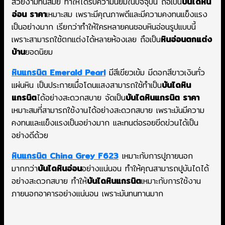
สวยงามทันสมัย ทำให้ได้รับความนิยมในปัจจุบัน ถือเป็น
บันไดหิน
อ่อน ราคา
เหมาะสม เพราะมีคุณภาพดีและมีความคงทนแข็งแรง
เป็นอย่างมาก เรียกว่าทำให้ใครหลายคนชอบหินอ่อนรูปแบบนี้
เพราะสามารถใช้ตกแต่งได้หลายห้องเลย ถือเป็น
หินอ่อนตกแต่ง
บ้าน
ยอดนิยม
หินแกรนิต Emerald Pearl
มีสีเขียวเข้ม มีดอกสีขาวเงินทั่ว
แผ่นหิน เป็นประกายเมื่อโดนแสงสามารถใช้ทำเป็น
บันไดหิน
แกรนิต
ได้อย่างสะดวกสบาย จัดเป็น
บันไดหินแกรนิต ราคา
เหมาะสมที่สามารถใช้งานได้อย่างสะดวกสบาย เพราะมันมีความ
คงทนและแข็งแรงเป็นอย่างมาก และทนต่อรอยขีดข่วนได้เป็น
อย่างดีด้วย
หินแกรนิต China Grey F623
เหมาะกับการปูภายนอก
มากกว่า
บันไดหินอ่อน
อย่างแน่นอน ทำให้คุณสามารถปูบันไดได้
อย่างสะดวกสบาย ทำให้
บันไดหินแกรนิต
เหมาะกับการใช้งาน
ภายนอกอาคารอย่างแน่นอน เพราะมันทนทานมาก