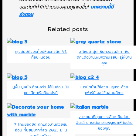
จุดเด่นที่ทำให้บ้านของคุณดูแพงขึ้น!
บทความนี้มี
คำตอบ
Related posts
คุณสมบัติของท็อปหินแกรนิต VS
มาใหม่ล่าสุด! หินควอร์ตสีเทา หิน
ท็อปหินอ่อน
ตกแต่งบ้านเพิ่มความเรียบหรูให้บ้าน
คุณ
ปูพื้น ปูผนัง ท็อปครัว ใช้หินอ่อน หิน
เนรมิตบ้านให้สวย หรูหรา ด้วย
แกรนิต หรือหินอะไรดี
เฟอร์นิเจอร์หินอ่อนสีขาว
7 เหตุผลที่คุณควรเลือก หินอ่อน
อิตาลี ยกระดับความหรูหราให้กับบ้าน
7 โทนยอดฮิต ตกแต่งบ้านด้วยหิน
ของคุณ
อ่อน ที่นิยมมากที่สุด 2023 มีหิน
แบบไหนบ้าง?