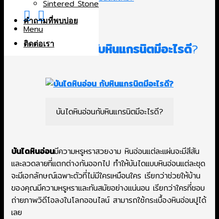
Sintered Stone
Related posts
คำถามที่พบบ่อย
Menu
1. บันไดหินอ่อน กับหินแกรนิตมีอะไรดี
?
ติดต่อเรา
บันไดหินอ่อนกับหินแกรนิตมีอะไรดี?
บันไดหินอ่อน
มีความหรูหราสวยงาม หินอ่อนแต่ละแผ่นจะมีสีสัน
และลวดลายที่แตกต่างกันออกไป ทำให้บันไดแบบหินอ่อนแต่ละชุด
จะมีเอกลักษณ์เฉพาะตัวที่ไม่มีใครเหมือนใคร เรียกว่าช่วยให้บ้าน
ของคุณมีความหรูหราและทันสมัยอย่างแน่นอน เรียกว่าใครที่ชอบ
ถ่ายภาพวิดีโอลงในโลกออนไลน์ สามารถใช้กระเบื้องหินอ่อนปูได้
เลย