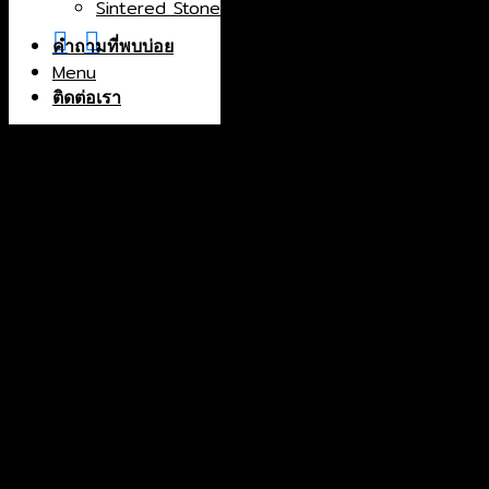
Sintered Stone
China
Greece
คำถามที่พบบ่อย
Menu
India
Indonesia
ติดต่อเรา
Iran
Italy
Macedonia
North Macedonia
Norway
Portugal
Spain
Thailand
Turkey
Color
Black
Blue