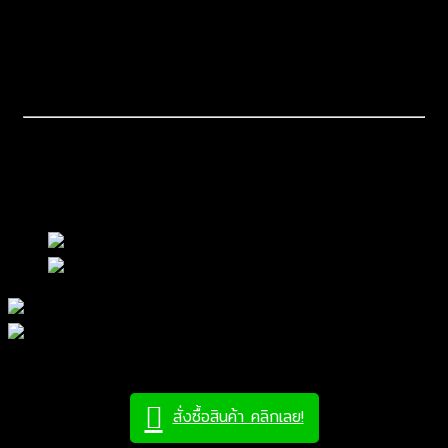
ขนาด:
Slab Cut To Size
ลักษณะหิน:
หินอ่อนสีน้ำตาลอ่อน
ข้อแนะนำการใช้งาน:
สามารถติดตั้งได้ทั้งภายในและภายนอก
ควรทาน้ำยากันซึมอย่างดี
หมายเหตุ
***ราคาสินค้าอาจเปลี่ยนแปลงโดยไม่ต้องแจ้งให้ทราบล่วงหน้า
สั่งซื้อสินค้า คลิกเลย!