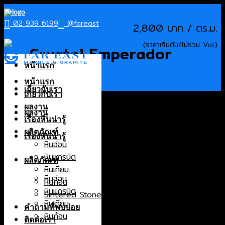
Skip
to
02 939 6199
@fareast
2,800
content
Crystal Emperador
หน้าแรก
หน้าแรก
เกี่ยวกับเรา
เกี่ยวกับเรา
Products
ผลงาน
ผลงาน
หินอ่อน
เรื่องหินน่ารู้
หินแกรนิต
ผลิตภัณฑ์
เรื่องหินน่ารู้
หินเทียม
หินอ่อน
หินก้อน
หินแกรนิต
ผลิตภัณฑ์
Sintered Stone
หินเทียม
หินอ่อน
หินก้อน
Origin
หินแกรนิต
Sintered Stone
หินเทียม
Brazil
คำถามที่พบบ่อย
หินก้อน
Canada
ติดต่อเรา