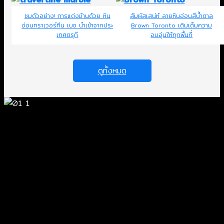
ชมตัวอย่าง! การแต่งบ้านด้วย หิน
สัมผัสเสน่ห์ ลายหินอ่อนสีน้ำตาล
อ่อนทราเวอร์ทีน เบจ นำเข้าจากประ
Brown Toronto เติมเต็มความ
เทศตรุกี
อบอุ่นให้ทุกพื้นที่
ดูทั้งหมด