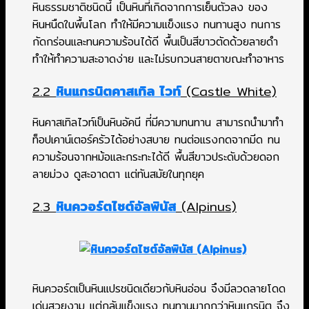
หินธรรมชาติชนิดนี้ เป็นหินที่เกิดจากการเย็นตัวลง ของ
หินหนืดในพื้นโลก ทำให้มีความแข็งแรง ทนทานสูง ทนการ
กัดกร่อนและทนความร้อนได้ดี พื้นเป็นสีขาวตัดด้วยลายดำ
ทำให้ทำความสะอาดง่าย และไม่รบกวนสายตาขณะทำอาหาร
2.2
หินแกรนิตคาสเทิล ไวท์
(Castle White)
หินคาสเทิลไวท์เป็นหินอัคนี ที่มีความทนทาน สามารถนำมาทำ
ท็อปเคาน์เตอร์ครัวได้อย่างสบาย ทนต่อแรงกดจากมีด ทน
ความร้อนจากหม้อและกระทะได้ดี พื้นสีขาวประดับด้วยดอก
ลายม่วง ดูสะอาดตา แต่ทันสมัยในทุกยุค
2.3
หินควอร์ตไซต์อัลพินัส
(Alpinus)
หินควอร์ตเป็นหินแปรชนิดเดียวกับหินอ่อน จึงมีลวดลายโดด
เด่นสวยงาม แต่กลับแข็งแรง ทนทานมากกว่าหินแกรนิต จึง