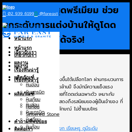
Skip
หินธรรมชาติ สุดพรีเมียม ช่วย
to
02 939 6199
@fareast
content
ยกระดับการแต่งบ้านให้ดูโดด
เด่นมากยิ่งขึ้นได้จริง!
หน้าแรก
หน้าแรก
เกี่ยวกับเรา
เกี่ยวกับเรา
ผลงาน
ผลงาน
เรื่องหินน่ารู้
ผลิตภัณฑ์
หินธรรมชาติ เป็นหินที่ถูกสร้างขึ้นใต้เปลือกโลก ผ่านกระบวนการ
เรื่องหินน่ารู้
หินอ่อน
ที่ค่อย ๆ เปลี่ยนแปลงมาหลายล้านปี จึงมักมีความแข็งแรง
หินแกรนิต
ทนทานสูง แต่ละชนิดมีลวดลายที่โดดเด่นเฉพาะตัว เหมาะกับ
ผลิตภัณฑ์
หินเทียม
การนำมาตกแต่งบ้าน ซึ่งจะแสดงถึงรสนิยมของผู้เป็นเจ้าของ ที่
หินอ่อน
หินก้อน
ชื่นชอบความเรียบหรู ดูมีเอกลักษณ์ ไม่ซ้ำแบบใคร
หินแกรนิต
Sintered Stone
หินเทียม
เลือกอ่าน
ซ่อน
คำถามที่พบบ่อย
หินก้อน
1. หินธรรมชาติ ท็อปโต๊ะรับแขก เรียบหรู ดูมีระดับ
ติดต่อเรา