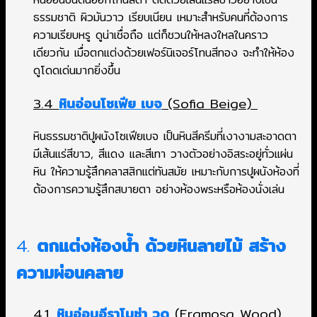
ธรรมชาติ ผิวมันวาว เรียบเนียน เหมาะสำหรับคนที่ต้องการ
ความเรียบหรู ดูน่าเชื่อถือ แต่ก็ชวนให้หลงใหลในคราว
เดียวกัน เมื่อตกแต่งด้วยเฟอร์นิเจอร์โทนสีทอง จะทำให้ห้อง
ดูโดดเด่นมากยิ่งขึ้น
3.4
หินอ่อนโซเฟีย เบจ
(Sofia Beige)
หินธรรมชาติปูผนังโซเฟียเบจ เป็นหินสีครีมที่เงางามสะอาดตา
มีเส้นแร่สีขาว, สีแดง และสีเทา วางตัวอย่างอิสระอยู่ทั่วแผ่น
หิน ให้ความรู้สึกคลาสสิกแต่ทันสมัย เหมาะกับการปูผนังห้องที่
ต้องการความรู้สึกสบายตา อย่างห้องพระหรือห้องนั่งเล่น
4.
ตกแต่งห้องน้ำ ด้วยหินลายไม้ สร้าง
ความผ่อนคลาย
4.1
หินอ่อนอีราโมซ่า วูด
(Eramosa Wood)