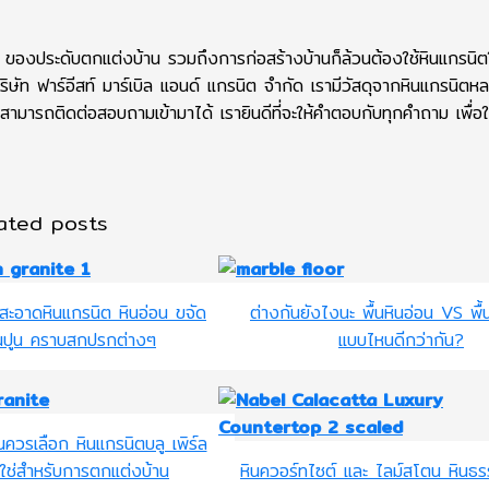
 ของประดับตกแต่งบ้าน รวมถึงการก่อสร้างบ้านก็ล้วนต้องใช้หินแกรนิ
บริษัท ฟาร์อีสท์ มาร์เบิล แอนด์ แกรนิต จำกัด เรามีวัสดุจากหินแกรนิต
ิตสามารถติดต่อสอบถามเข้ามาได้ เรายินดีที่จะให้คำตอบกับทุกคำถาม เพื่อให
ated posts
มสะอาดหินแกรนิต หินอ่อน ขจัด
ต่างกันยังไงนะ พื้นหินอ่อน VS พื้
นปูน คราบสกปรกต่างๆ
แบบไหนดีกว่ากัน?
ณควรเลือก หินแกรนิตบลู เพิร์ล
ี่ใช่สำหรับการตกแต่งบ้าน
หินควอร์ทไซต์ และ ไลม์สโตน หินธ