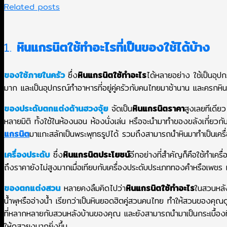
Related posts
1.
หินแกรนิตใช้ทําอะไรที่เป็นของใช้ได้บ้าง
ของใช้ภายในครัว
ซึ่ง
หินแกรนิตใช้ทําอะไร
ได้หลายอย่าง ใช้เป็นอุ
มาก และเป็นอุปกรณ์ทำอาหารที่อยู่คู่ครัวกับคนไทยมาช้านาน และครก
ของประดับตกแต่งด้านฮวงจุ้ย
จัดเป็น
หินแกรนิตราคา
สูงเลยทีเดีย
หลายมิติ ทั้งใช้ในห้องนอน ห้องนั่งเล่น หรือจะนำมาทำของขลังเกี่ยว
แกรนิต
มาแกะสลักเป็นพระพุทธรูปได้ รวมถึงสามารถนำหินมาทำเป็นเครื
เครื่องประดับ
ซึ่ง
หินแกรนิตประโยชน์
อีกอย่างที่สำคัญก็คือใช้ทำเค
ถึงราคายังไม่สูงมากเมื่อเทียบกับเครื่องประดับประเภททองคำหรือเพช
ของตกแต่งสวน
หลายคงลืมคิดไปว่า
หินแกรนิตใช้ทําอะไร
ในสวนหลัง
น้ำพุหรืออ่างน้ำ เรียกว่าเป็นหินยอดฮิตคู่สวนคนไทย ทำให้สวนของคุณด
ที่หลากหลายกับสวนหลังบ้านของคุณ และยังสามารถนำมาเป็นกระเบื้องที
ให้ดูสวยงมากยิ่งขึ้น