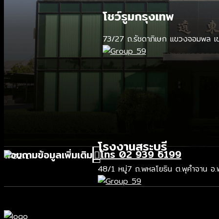
โชว์รูมกรุงเทพ
73/27 ถ.รัชดาภิเษก แขวงจอมพล เขต
โรงงานสระบุรี
โทร 02 939 6199
สอบถามข้อมูลเพิ่มเติม
48/1 หมู่7 ถ.พหลโยธิน ต.พุคำจาน อ.