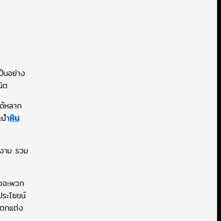
ป็นอย่าง
นิต
ได้หลาก
ะนำ
หิน
วยงาม รวม
รือจะพวก
ประโยชน์
รตกแต่ง