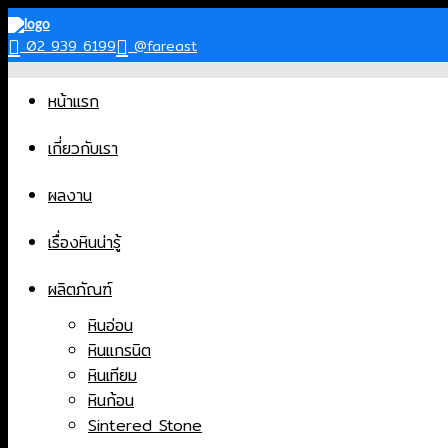
Skip
to
02 939 6199
@fareast
content
หน้าแรก
เกี่ยวกับเรา
ผลงาน
เรื่องหินน่ารู้
ผลิตภัณฑ์
หินอ่อน
หินแกรนิต
หินเทียม
หินก้อน
Sintered Stone