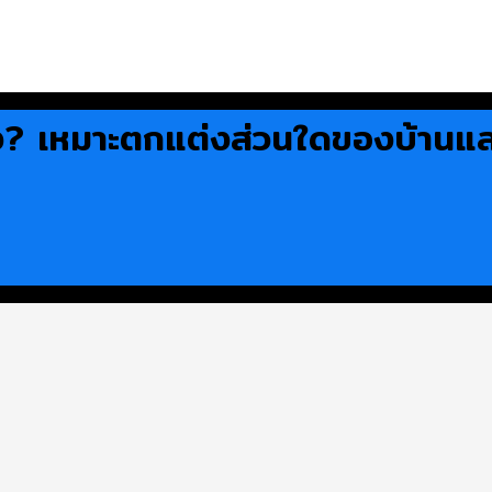
บ้าง? เหมาะตกแต่งส่วนใดของบ้านแล