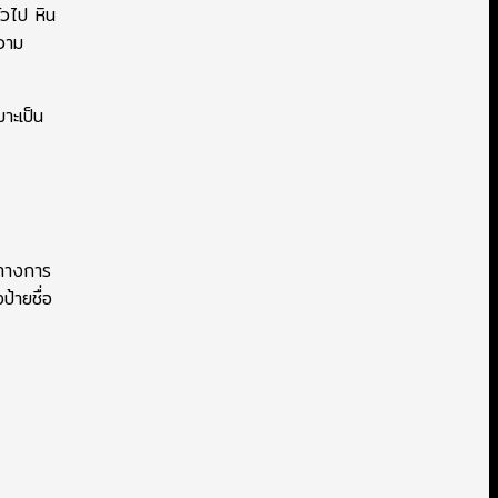
่วไป หิน
ความ
าะเป็น
ี่ทางการ
ป้ายชื่อ