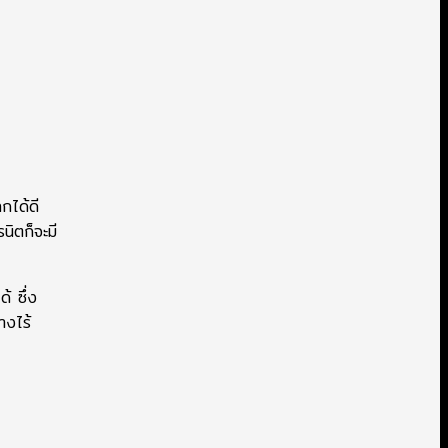
กได้ดี
นิตก็จะมี
้ ซึ่ง
างไร้