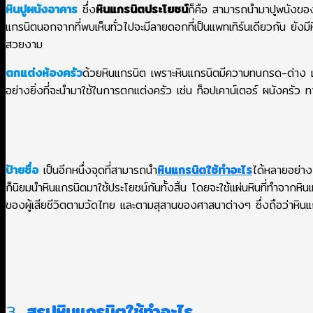
หินปูผนังอาคาร
ซึ่ง
หินแกรนิตประโยชน์
ก็คือ สามารถนำมาปูพนังของ
แกรนิตนอกจากที่พบเห็นทั่วไปจะมีลายดอกที่เป็นแพทเทิร์นเดียวกัน ยัง
สวยงาม
ตกแต่งห้องครัว
ด้วยหินแกรนิต เพราะหินแกรนิตมีความทนกรด-ด่าง แ
อย่างยิ่งที่จะนำมาใช้ในการตกแต่งครัว เช่น ท็อปเคาน์เตอร์ ผนังครัว 
ป้ายชื่อ
เป็นอีกหนึ่งจุดที่สามารถนำ
หินแกรนิตใช้ทําอะไร
ได้หลายอย่าง 
ก็นิยมนำหินแกรนิตมาใช้ประโยชน์กันทั้งสิ้น โดยจะใช้แผ่นหินที่ทำจากหินแ
ของผู้เสียชีวิตตามวัดไทย และตามสุสานของศาสนาต่างๆ ซึ่งถือว่าหินแก
3.
สรุปหินแกรนิตใช้ทําอะไร