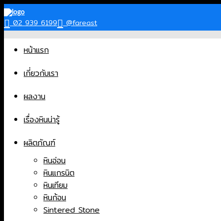
Skip
to
02 939 6199
@fareast
content
หน้าแรก
เกี่ยวกับเรา
ผลงาน
เรื่องหินน่ารู้
ผลิตภัณฑ์
หินอ่อน
หินแกรนิต
หินเทียม
หินก้อน
Sintered Stone