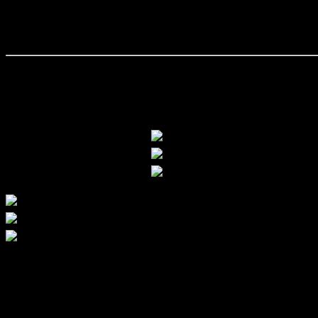
หินอ่อนมิสตี้ เกรย์ หรือ Misty Grey
หินอ่อนแท้นำเข้าจากต่างประเท
และหลายสไตล์ เป็นตัวเลือกที่ดีที่มากสำหรับการตกแต่งที่หรูหราทันสมั
หมายเหตุ
***ราคาสินค้าอาจเปลี่ยนแปลงโดยไม่ต้องแจ้งให้ทราบล่วงหน้า