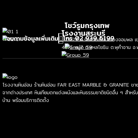
โชว์รูมกรุงเทพ
โรงงานสระบุรี
โทร 02 939 6199
สอบถามข้อมูลเพิ่มเติม
73/27 ถ.รัชดาภิเษก แขวงจอมพล เขต
48/1 หมู่7 ถ.พหลโยธิน ต.พุคำจาน อ.
โรงงานหินอ่อน ร้านหินอ่อน FAR EAST MARBLE & GRANITE ขายหินอ่อ
จากต่างประเทศ หินเทียมตกแต่งผนังและหินธรรมชาติชนิดอื่น ๆ สำหรับ
บ้าน พร้อมบริการติดตั้ง