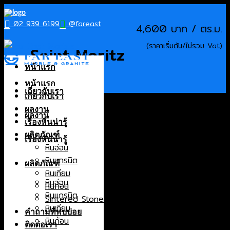
Skip
to
02 939 6199
@fareast
4,600
content
Saint Moritz
หน้าแรก
หน้าแรก
เกี่ยวกับเรา
เกี่ยวกับเรา
Products
ผลงาน
ผลงาน
หินอ่อน
เรื่องหินน่ารู้
หินแกรนิต
ผลิตภัณฑ์
เรื่องหินน่ารู้
หินเทียม
หินอ่อน
หินก้อน
หินแกรนิต
ผลิตภัณฑ์
Sintered Stone
หินเทียม
หินอ่อน
หินก้อน
Origin
หินแกรนิต
Sintered Stone
หินเทียม
Brazil
คำถามที่พบบ่อย
หินก้อน
Canada
ติดต่อเรา