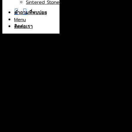
Sintered Stone
China
Greece
คำถามที่พบบ่อย
Menu
India
Indonesia
ติดต่อเรา
Iran
Italy
Macedonia
North Macedonia
Norway
Portugal
Spain
Thailand
Turkey
Color
Black
Blue