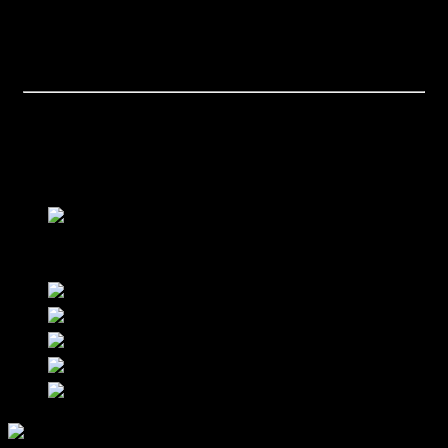
ขนาด:
Slab Cut To Size
ลักษณะหิน:
หินอ่อนสีขาว เส้นแร่สีเทา มีความโปร่งใส
ข้อแนะนำการใช้งาน:
นิยมติดตั้งเคาน์เตอร์และผนัง
หมายเหตุ
***ราคาสินค้าอาจเปลี่ยนแปลงโดยไม่ต้องแจ้งให้ทราบล่วงหน้า