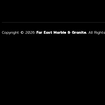
Copyright © 2026
Far East Marble & Granite.
All Right
หน้าแรก
เกี่ยวกับเรา
ผลงาน
เรื่องหินน่ารู้
ผลิตภัณฑ์
หินอ่อน
หินแกรนิต ท็อปหินแกรนิต
หินเทียม หินสังเคราะห์ตกแต่งผนัง
หินก้อน
Sintered Stone