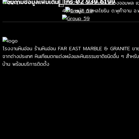
โทร 02 939 6199
สอบถามข้อมูลเพิ่มเติม
73/27 ถ.รัชดาภิเษก แขวงจอมพล เขต
48/1 หมู่7 ถ.พหลโยธิน ต.พุคำจาน อ.
โรงงานหินอ่อน ร้านหินอ่อน FAR EAST MARBLE & GRANITE ขายหินอ่อ
จากต่างประเทศ หินเทียมตกแต่งผนังและหินธรรมชาติชนิดอื่น ๆ สำหรับ
บ้าน พร้อมบริการติดตั้ง