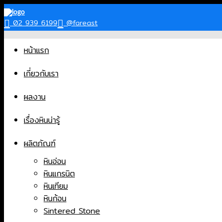
Skip
to
02 939 6199
@fareast
content
หน้าแรก
เกี่ยวกับเรา
ผลงาน
เรื่องหินน่ารู้
ผลิตภัณฑ์
หินอ่อน
หินแกรนิต
หินเทียม
หินก้อน
Sintered Stone