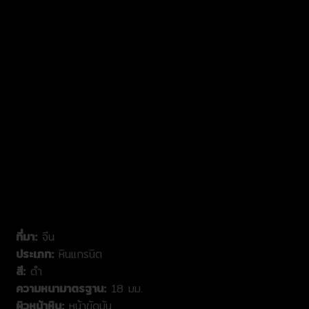
Brown
Cream
Exotic
Green
Grey
Pink
Red
White
Yellow
ที่มา:
จีน
ประเภท:
หินแกรนิต
สี:
ดำ
ความหนามาตรฐาน:
18 มม.
ผิวหน้าหิน:
หน้าขัดมัน