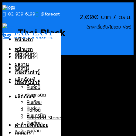
Skip
to
02 939 6199
@fareast
2,000
content
Thai Black
หน้าแรก
หน้าแรก
เกี่ยวกับเรา
เกี่ยวกับเรา
Products
ผลงาน
ผลงาน
หินอ่อน
เรื่องหินน่ารู้
หินแกรนิต
ผลิตภัณฑ์
เรื่องหินน่ารู้
หินเทียม
หินอ่อน
หินก้อน
หินแกรนิต
ผลิตภัณฑ์
Sintered Stone
หินเทียม
หินอ่อน
หินก้อน
Origin
หินแกรนิต
Sintered Stone
หินเทียม
Brazil
คำถามที่พบบ่อย
หินก้อน
Canada
ติดต่อเรา