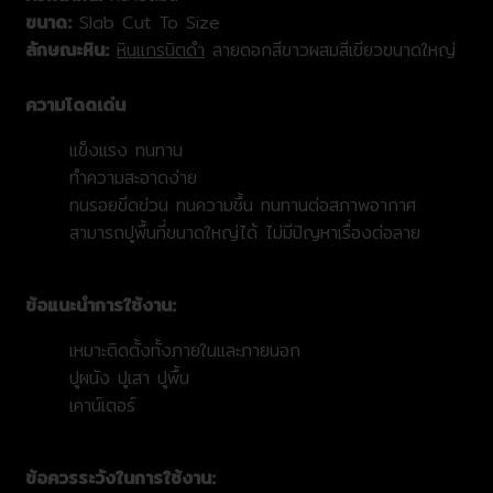
ขนาด:
Slab Cut To Size
ลักษณะหิน:
หินแกรนิตดำ
ลายดอกสีขาวผสมสีเขียวขนาดใหญ่
ความโดดเด่น
แข็งแรง ทนทาน
ทำความสะอาดง่าย
ทนรอยขีดข่วน ทนความชื้น ทนทานต่อสภาพอากาศ
สามารถปูพื้นที่ขนาดใหญ่ได้ ไม่มีปัญหาเรื่องต่อลาย
ข้อแนะนำการใช้งาน:
เหมาะติดตั้งทั้งภายในและภายนอก
ปูผนัง ปูเสา ปูพื้น
เคาน์เตอร์
ข้อควรระวังในการใช้งาน: