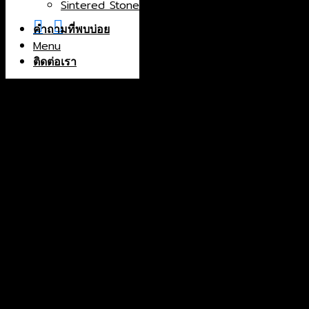
Sintered Stone
China
Greece
คำถามที่พบบ่อย
Menu
India
Indonesia
ติดต่อเรา
Iran
Italy
Macedonia
North Macedonia
Norway
Portugal
Spain
Thailand
Turkey
Color
Black
Blue