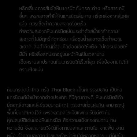
หลีกเลี่ยงการสัมผัสหินแกรนิตกับกรด ด่าง หรือสารเคมี
อื่นๆ เพราะอาจทำให้หินแกรนิตเสียหาย หรือหลังจากสัมผัส
แล้ว ควรเช็ดทำความสะอาดโดยเร็ว
ทำความสะอาดหินแกรนิตเป็นประจำด้วยน้ำยาทำความ
สะอาดที่ไม่มีฤทธิ์กัดกร่อน หรือชุบน้ำสะอาดเช็ดทำความ
สะอาด สิ่งสำคัญที่สุด คือต้องเช็ดให้แห้ง ไม่ควรปล่อยให้
มีน้ำ หรือสิ่งสกปรกอยู่บนหน้าหินเป็นเวลานาน
เช็ดคราบสกปรกบนหินแกรนิตให้เร็วที่สุด เพื่อป้องกันไม่ให้
คราบฝังแน่น
หินแกรนิตดำ
ไทย หรือ Thai Black เป็นหินธรรมชาติ เป็นหิน
แกรนิตแท้นำเข้าจากต่างประเทศ ที่มีคุณภาพดี หินแกรนิตสีดำ
มีดอกสีขาวและสีเขียวขนาดใหญ่ กระจายทั่วแผ่นหิน สามารถปู
พื้นที่ขนาดใหญ่ได้ เพราะลวดลายเป็นแพทเทิร์นเดียวกัน
คุณสมบัติเด่นของหินแกรนิต คือความแข็งแรงทนทาน ทน
ความชื้น จึงสามารถใช้ได้ทั้งภายนอกและภายใน งานพื้น งาน
ผนัง ทำความสะอาดง่ายและทำหน้าหินได้หลากหลาย แต่ก็มีข้อ