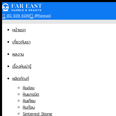
Skip
to
02 939 6199
@fareast
content
หน้าแรก
เกี่ยวกับเรา
ผลงาน
เรื่องหินน่ารู้
ผลิตภัณฑ์
หินอ่อน
หินแกรนิต
หินเทียม
หินก้อน
Sintered Stone