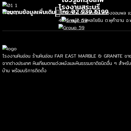
โรงงานสระบุรี
โทร 02 939 6199
สอบถามข้อมูลเพิ่มเติม
73/27 ถ.รัชดาภิเษก แขวงจอมพล เขต
48/1 หมู่7 ถ.พหลโยธิน ต.พุคำจาน อ.
โรงงานหินอ่อน ร้านหินอ่อน FAR EAST MARBLE & GRANITE ขายหินอ่อ
จากต่างประเทศ หินเทียมตกแต่งผนังและหินธรรมชาติชนิดอื่น ๆ สำหรับ
บ้าน พร้อมบริการติดตั้ง