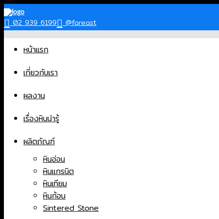
Skip
to
02 939 6199
@fareast
content
หน้าแรก
เกี่ยวกับเรา
ผลงาน
เรื่องหินน่ารู้
ผลิตภัณฑ์
หินอ่อน
หินแกรนิต
หินเทียม
หินก้อน
Sintered Stone