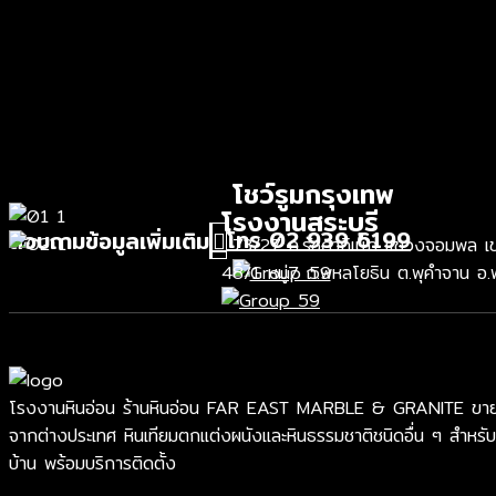
โชว์รูมกรุงเทพ
โรงงานสระบุรี
โทร 02 939 6199
สอบถามข้อมูลเพิ่มเติม
73/27 ถ.รัชดาภิเษก แขวงจอมพล เขต
48/1 หมู่7 ถ.พหลโยธิน ต.พุคำจาน อ.
โรงงานหินอ่อน ร้านหินอ่อน FAR EAST MARBLE & GRANITE ขายหินอ่อ
จากต่างประเทศ หินเทียมตกแต่งผนังและหินธรรมชาติชนิดอื่น ๆ สำหรับ
บ้าน พร้อมบริการติดตั้ง