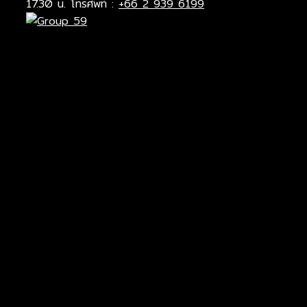
17.30 น. โทรศัพท์ :
+66 2 939 6199