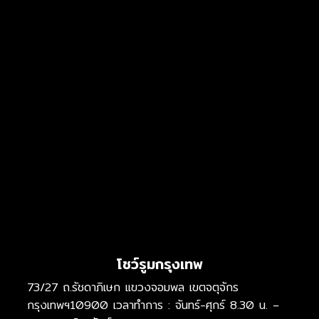
โชว์รูมกรุงเทพ
73/27 ถ.รัชดาภิเษก แขวงจอมพล เขตจตุจักร
กรุงเทพฯ10900 เวลาทำการ : จันทร์-ศุกร์ 8.30 น. –