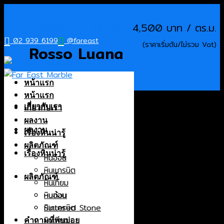
Skip
to
4,500
content
02 939 6199
@fareast
Rosso Luana
หน้าแรก
Products
หน้าแรก
เกี่ยวกับเรา
เกี่ยวกับเรา
หินอ่อน
ผลงาน
หินแกรนิต
ผลงาน
เรื่องหินน่ารู้
หินเทียม
ผลิตภัณฑ์
หินก้อน
เรื่องหินน่ารู้
หินอ่อน
Sintered Stone
หินแกรนิต
ผลิตภัณฑ์
หินเทียม
Origin
หินก้อน
หินอ่อน
Sintered Stone
หินแกรนิต
Brazil
หินเทียม
Canada
คำถามที่พบบ่อย