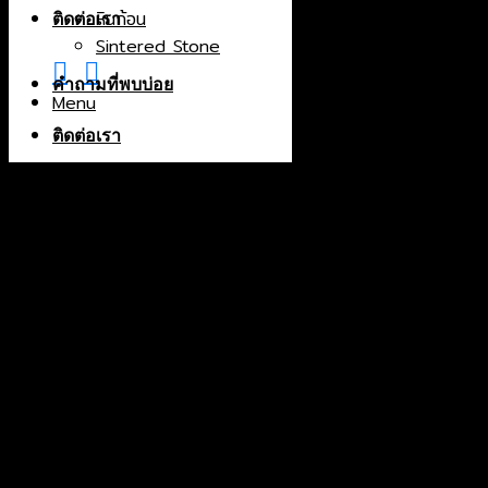
หินก้อน
China
ติดต่อเรา
Sintered Stone
Greece
India
คำถามที่พบบ่อย
Indonesia
Menu
Iran
ติดต่อเรา
Italy
Macedonia
North Macedonia
Norway
Portugal
Spain
Thailand
Turkey
Color
Black
Blue