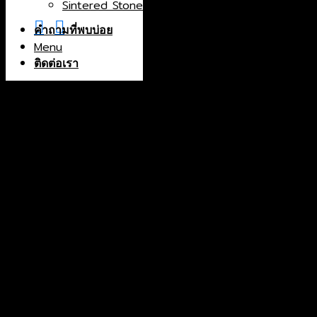
Sintered Stone
China
Greece
คำถามที่พบบ่อย
Menu
India
Indonesia
ติดต่อเรา
Iran
Italy
Macedonia
North Macedonia
Norway
Portugal
Spain
Thailand
Turkey
Color
Black
Blue