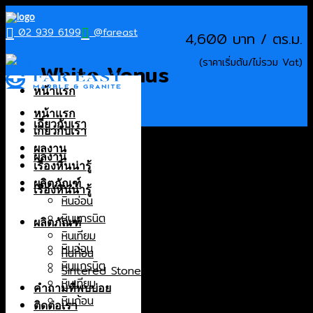
Skip
to
02 939 6199
@fareast
4,600
content
White Venus
หน้าแรก
หน้าแรก
เกี่ยวกับเรา
เกี่ยวกับเรา
Products
ผลงาน
ผลงาน
หินอ่อน
เรื่องหินน่ารู้
หินแกรนิต
ผลิตภัณฑ์
เรื่องหินน่ารู้
หินเทียม
หินอ่อน
หินก้อน
หินแกรนิต
ผลิตภัณฑ์
Sintered Stone
หินเทียม
หินอ่อน
หินก้อน
Origin
หินแกรนิต
Sintered Stone
หินเทียม
Brazil
คำถามที่พบบ่อย
หินก้อน
Canada
ติดต่อเรา